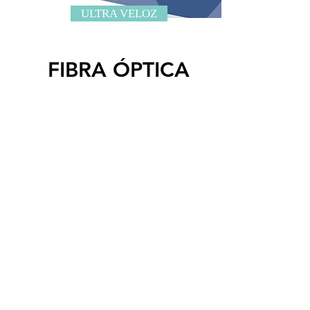
ULTRA VELOZ
FIBRA ÓPTICA
O poder da fibra óptica estará
nas suas mãos.
Ultravelocidades W10.
Venha conferir