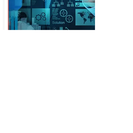
FIBRA ÓPTICA
600 MEGA
Até 600MB de download
Até 300MB de upload ou streaming de
vídeo
Valor mensal:
Entre em contato
Consulte-nos
Nossa Equipe